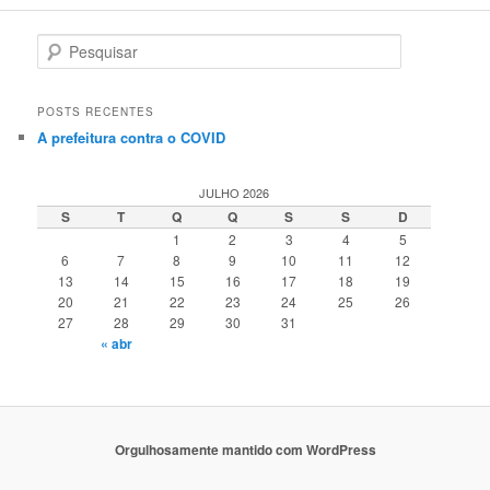
P
e
s
q
POSTS RECENTES
u
A prefeitura contra o COVID
i
s
a
JULHO 2026
r
S
T
Q
Q
S
S
D
1
2
3
4
5
6
7
8
9
10
11
12
13
14
15
16
17
18
19
20
21
22
23
24
25
26
27
28
29
30
31
« abr
Orgulhosamente mantido com WordPress